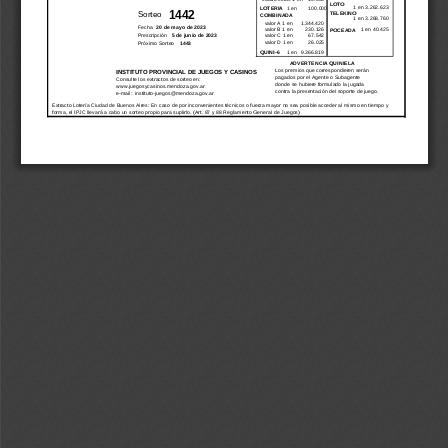
LOTO
1 en 3.262.623
LOTERIA
1 en
100.000
 1442
Sorteo
TELEKINO
COMBINADA
1 en 3.268.760
valor A 1 en
1.344.420
Fecha
20 de mayo de 2023
valor B 1 en
230.126
1 en 40.425
POCEADA
Prescripción
 5 de junio de 2023
valor C 1 en
67.542
valor D 1 en
26.025
Próximo Sorteo
 1443
QUINI-6
1 en
9.366.819
ADVERTENCIA QUINIELA
Los premios que correspondieren serán
INSTITUTO PROVINCIAL DE JUEGOS Y CASINOS
pagados por el Agente o Subagente
Consulte los extractos de sorteo en:
donde se hubiere formulado la jugada
www.juegosycasinos.mendoza.gov.ar
contra la presentación del soporte de juego.
e-mail:  instituto-juegos@mendoza.gov.ar
Extracto Lotería Ciudad de Buenos Aires: En caso de por inconvenientes técnicos o fuerza mayor no sea posible acceder al mismo en tiempo y
forma, el IPJC llevará a cabo un sorteo propio para suplirlo. (Art. 87 y 88 Reglamento General de Juegos)